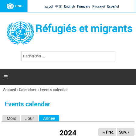
Jump to navigation
ONU
العربية
中文
English
Français
Русский
Español
Réfugiés et migrants
R
F
e
o
c
r
h
e
m
r

u
c
l
h
Accueil
›
Calendrier
›
Events calendar
a
e
Vous
r
i
êtes
r
Events calendar
ici
e
d
Mois
Jour
Année
(onglet actif)
O
e
r
n
e
2024
« Préc.
Suiv. »
g