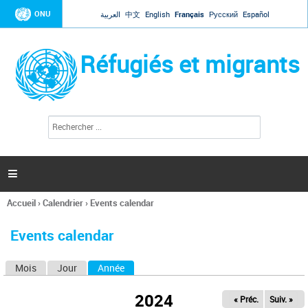
Jump to navigation
ONU
العربية
中文
English
Français
Русский
Español
Réfugiés et migrants
R
F
e
o
c
r
h
e
m
r

u
c
l
h
Accueil
›
Calendrier
›
Events calendar
a
e
Vous
r
i
êtes
r
Events calendar
ici
e
d
Mois
Jour
Année
(onglet actif)
O
e
r
n
e
2024
« Préc.
Suiv. »
g