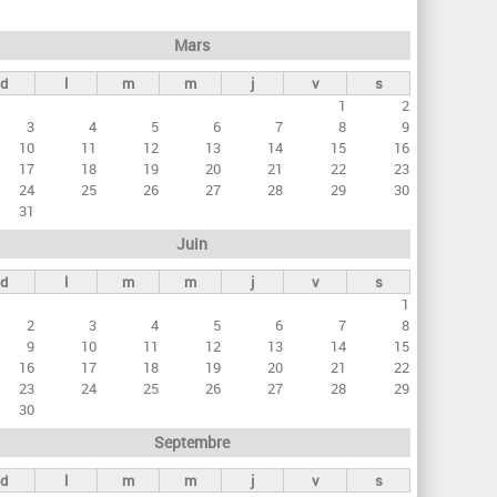
h
e
Mars
r
d
l
m
m
j
v
s
c
1
2
h
3
4
5
6
7
8
9
e
10
11
12
13
14
15
16
17
18
19
20
21
22
23
24
25
26
27
28
29
30
31
Juin
d
l
m
m
j
v
s
1
2
3
4
5
6
7
8
9
10
11
12
13
14
15
16
17
18
19
20
21
22
23
24
25
26
27
28
29
30
Septembre
d
l
m
m
j
v
s