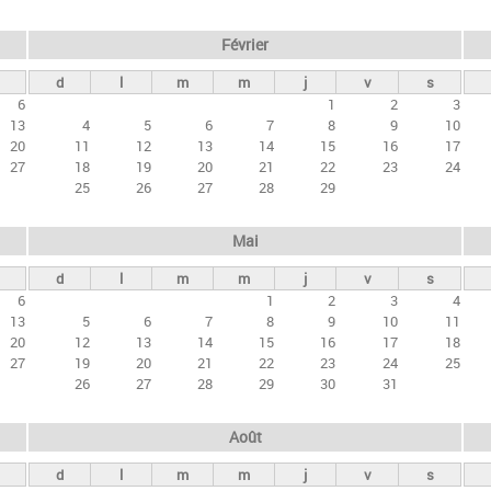
Février
d
l
m
m
j
v
s
6
1
2
3
13
4
5
6
7
8
9
10
20
11
12
13
14
15
16
17
27
18
19
20
21
22
23
24
25
26
27
28
29
Mai
d
l
m
m
j
v
s
6
1
2
3
4
13
5
6
7
8
9
10
11
20
12
13
14
15
16
17
18
27
19
20
21
22
23
24
25
26
27
28
29
30
31
Août
d
l
m
m
j
v
s