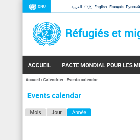
ONU
العربية
中文
English
Français
Русский
Réfugiés et mi
ACCUEIL
PACTE MONDIAL POUR LES M
Accueil
›
Calendrier
›
Events calendar
Vous
êtes
Events calendar
ici
O
Mois
Jour
Année
(onglet actif)
n
g
l