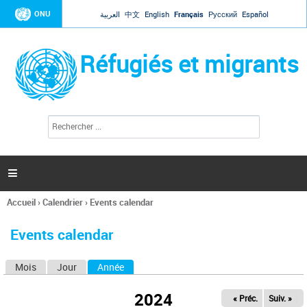
Jump to navigation
ONU
العربية
中文
English
Français
Русский
Español
Réfugiés et migrants
R
F
e
o
c
r
h
e
m
r

u
c
l
h
Accueil
›
Calendrier
›
Events calendar
a
e
Vous
r
i
êtes
r
Events calendar
ici
e
d
Mois
Jour
Année
(onglet actif)
O
e
r
n
e
2024
« Préc.
Suiv. »
g