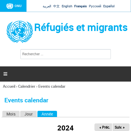
Jump to navigation
ONU
العربية
中文
English
Français
Русский
Español
Réfugiés et migrants
R
F
e
o
c
r
h
e
m
r

u
c
l
h
Accueil
›
Calendrier
›
Events calendar
a
e
Vous
r
i
êtes
r
Events calendar
ici
e
d
Mois
Jour
Année
(onglet actif)
O
e
r
n
e
2024
« Préc.
Suiv. »
g