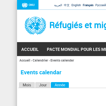
ONU
العربية
中文
English
Français
Русский
Réfugiés et mi
ACCUEIL
PACTE MONDIAL POUR LES M
Accueil
›
Calendrier
›
Events calendar
Vous
êtes
Events calendar
ici
O
Mois
Jour
Année
(onglet actif)
n
g
l