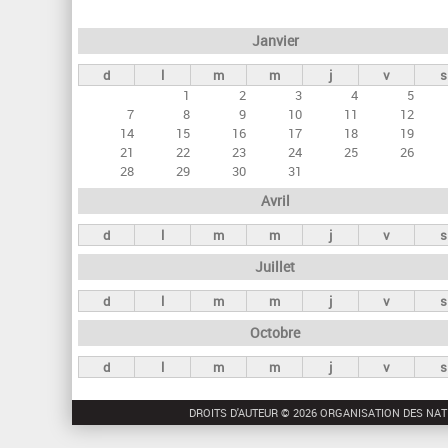
e
Janvier
t
d
l
m
m
j
v
s
s
1
2
3
4
5
p
7
8
9
10
11
12
r
14
15
16
17
18
19
21
22
23
24
25
26
i
28
29
30
31
n
Avril
c
d
l
m
m
j
v
s
i
Juillet
p
a
d
l
m
m
j
v
s
u
Octobre
x
d
l
m
m
j
v
s
DROITS D'AUTEUR © 2026 ORGANISATION DES NAT