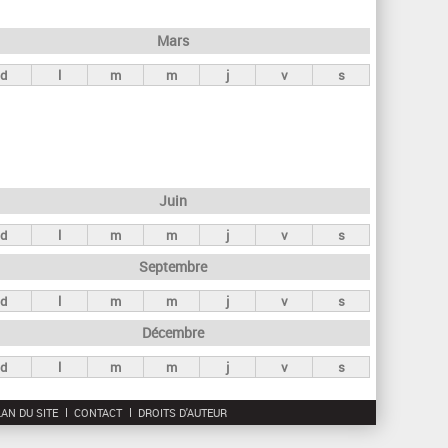
h
e
Mars
r
d
l
m
m
j
v
s
c
h
e
Juin
d
l
m
m
j
v
s
Septembre
d
l
m
m
j
v
s
Décembre
d
l
m
m
j
v
s
AN DU SITE
CONTACT
DROITS D'AUTEUR