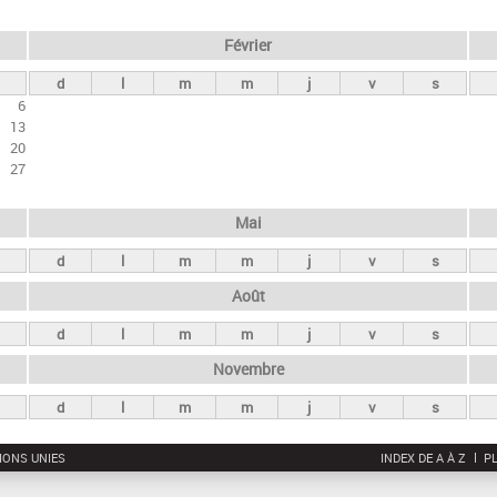
Février
d
l
m
m
j
v
s
6
13
20
27
Mai
d
l
m
m
j
v
s
Août
d
l
m
m
j
v
s
Novembre
d
l
m
m
j
v
s
IONS UNIES
INDEX DE A À Z
PL