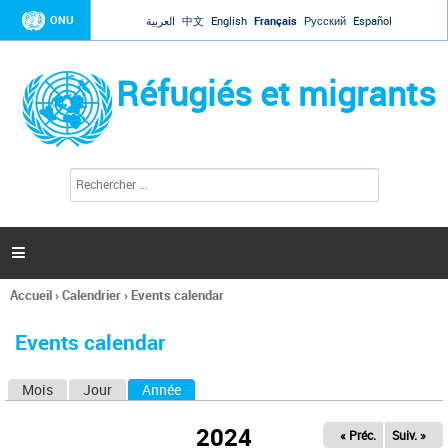
Jump to navigation
ONU
العربية
中文
English
Français
Русский
Español
Réfugiés et migrants
R
F
e
o
c
r
h
e
m
r

u
c
l
h
Accueil
›
Calendrier
›
Events calendar
a
e
Vous
r
i
êtes
r
Events calendar
ici
e
d
Mois
Jour
Année
(onglet actif)
O
e
r
n
e
2024
« Préc.
Suiv. »
g