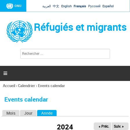
Jump to navigation
ONU
العربية
中文
English
Français
Русский
Español
Réfugiés et migrants
R
F
e
o
c
r
h
e
m
r

u
c
l
h
Accueil
›
Calendrier
›
Events calendar
a
e
Vous
r
i
êtes
r
Events calendar
ici
e
d
Mois
Jour
Année
(onglet actif)
O
e
r
n
e
2024
« Préc.
Suiv. »
g