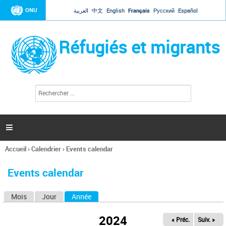
Jump to navigation
ONU
العربية
中文
English
Français
Русский
Español
Réfugiés et migrants
R
F
e
o
c
r
h
e
m
r

u
c
l
h
Accueil
›
Calendrier
›
Events calendar
a
e
Vous
r
i
êtes
r
Events calendar
ici
e
d
Mois
Jour
Année
(onglet actif)
O
e
r
n
e
2024
« Préc.
Suiv. »
g