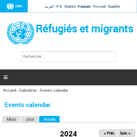
Jump to navigation
ONU
العربية
中文
English
Français
Русский
Español
Réfugiés et migrants
R
F
e
o
c
r
h
e
m
r

u
c
l
h
Accueil
›
Calendrier
›
Events calendar
a
e
Vous
r
i
êtes
r
Events calendar
ici
e
d
Mois
Jour
Année
(onglet actif)
O
e
r
n
e
2024
« Préc.
Suiv. »
g