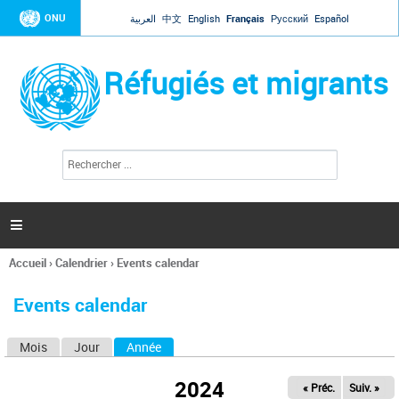
Jump to navigation
ONU
العربية
中文
English
Français
Русский
Español
Réfugiés et migrants
R
F
e
o
c
r
h
e
m
r

u
c
l
h
Accueil
›
Calendrier
›
Events calendar
a
e
Vous
r
i
êtes
r
Events calendar
ici
e
d
Mois
Jour
Année
(onglet actif)
O
e
r
n
e
2024
« Préc.
Suiv. »
g