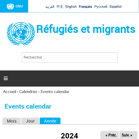
Jump to navigation
ONU
العربية
中文
English
Français
Русский
Español
Réfugiés et migrants
R
F
e
o
c
r
h
e
m
r

u
c
l
h
Accueil
›
Calendrier
›
Events calendar
a
e
Vous
r
i
êtes
r
Events calendar
ici
e
d
Mois
Jour
Année
(onglet actif)
O
e
r
n
e
2024
« Préc.
Suiv. »
g