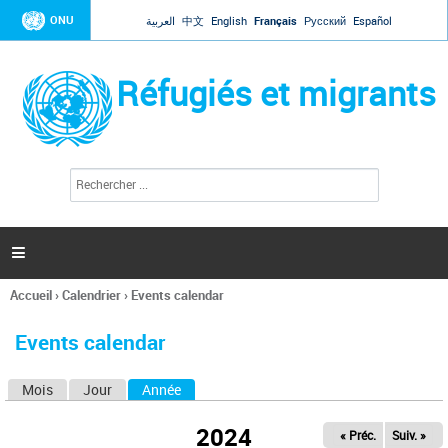
Jump to navigation
ONU
العربية
中文
English
Français
Русский
Español
Réfugiés et migrants
R
F
e
o
c
r
h
e
m
r

u
c
l
h
Accueil
›
Calendrier
›
Events calendar
a
e
Vous
r
i
êtes
r
Events calendar
ici
e
d
Mois
Jour
Année
(onglet actif)
O
e
r
n
e
2024
« Préc.
Suiv. »
g