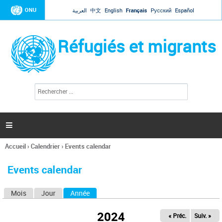
Jump to navigation
ONU
العربية
中文
English
Français
Русский
Español
Réfugiés et migrants
R
F
e
o
c
r
h
e
m
r

u
c
l
h
Accueil
›
Calendrier
›
Events calendar
a
e
Vous
r
i
êtes
r
Events calendar
ici
e
d
Mois
Jour
Année
(onglet actif)
O
e
r
n
e
2024
« Préc.
Suiv. »
g