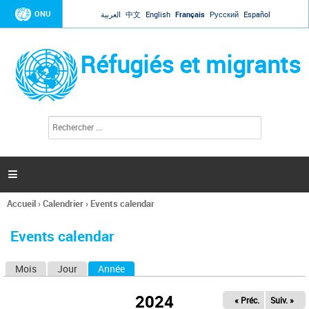
Jump to navigation
ONU
العربية
中文
English
Français
Русский
Español
Réfugiés et migrants
R
F
e
o
c
r
h
e
m
r

u
c
l
h
Accueil
›
Calendrier
›
Events calendar
a
e
Vous
r
i
êtes
r
Events calendar
ici
e
d
Mois
Jour
Année
(onglet actif)
O
e
r
n
e
2024
« Préc.
Suiv. »
g