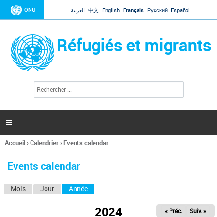
Jump to navigation
ONU
العربية
中文
English
Français
Русский
Español
Réfugiés et migrants
R
F
e
o
c
r
h
e
m
r

u
c
l
h
Accueil
›
Calendrier
›
Events calendar
a
e
Vous
r
i
êtes
r
Events calendar
ici
e
d
Mois
Jour
Année
(onglet actif)
O
e
r
n
e
2024
« Préc.
Suiv. »
g