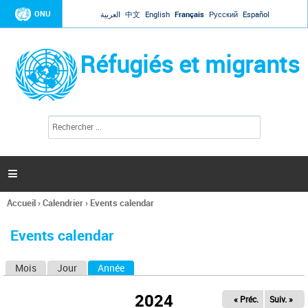
Jump to navigation
ONU
العربية
中文
English
Français
Русский
Español
Réfugiés et migrants
R
F
e
o
c
r
h
e
m
r

u
c
l
h
Accueil
›
Calendrier
›
Events calendar
a
e
Vous
r
i
êtes
r
Events calendar
ici
e
d
Mois
Jour
Année
(onglet actif)
O
e
r
n
e
2024
« Préc.
Suiv. »
g