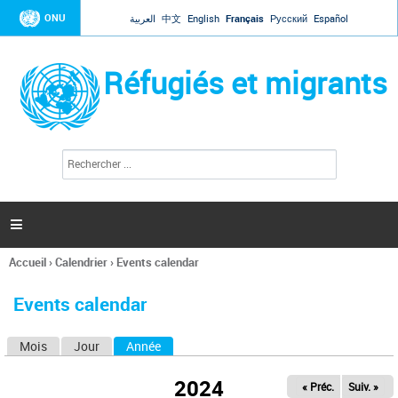
Jump to navigation
ONU
العربية
中文
English
Français
Русский
Español
Réfugiés et migrants
R
F
e
o
c
r
h
e
m
r

u
c
l
h
Accueil
›
Calendrier
›
Events calendar
a
e
Vous
r
i
êtes
r
Events calendar
ici
e
d
Mois
Jour
Année
(onglet actif)
O
e
r
n
e
2024
« Préc.
Suiv. »
g