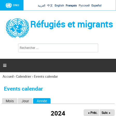
Jump to navigation
ONU
العربية
中文
English
Français
Русский
Español
Réfugiés et migrants
R
F
e
o
c
r
h
e
m
r

u
c
l
h
Accueil
›
Calendrier
›
Events calendar
a
e
Vous
r
i
êtes
r
Events calendar
ici
e
d
Mois
Jour
Année
(onglet actif)
O
e
r
n
e
2024
« Préc.
Suiv. »
g