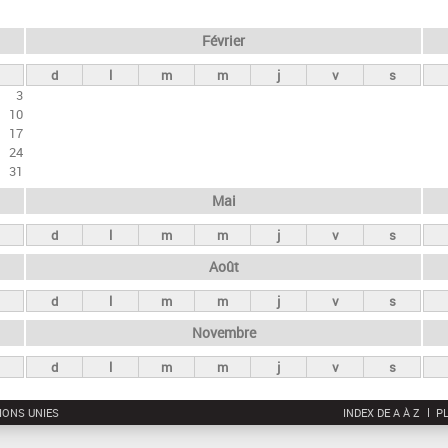
Février
d
l
m
m
j
v
s
3
10
17
24
31
Mai
d
l
m
m
j
v
s
Août
d
l
m
m
j
v
s
Novembre
d
l
m
m
j
v
s
IONS UNIES
INDEX DE A À Z
PL