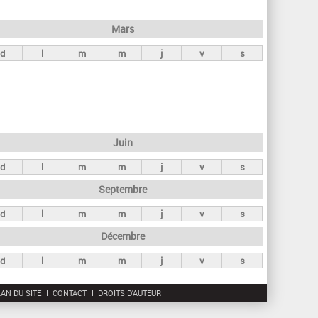
h
e
Mars
r
d
l
m
m
j
v
s
c
h
e
Juin
d
l
m
m
j
v
s
Septembre
d
l
m
m
j
v
s
Décembre
d
l
m
m
j
v
s
AN DU SITE
CONTACT
DROITS D'AUTEUR