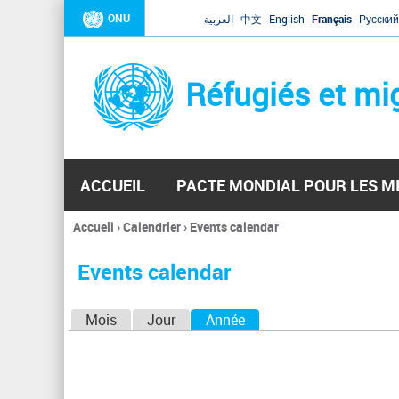
ONU
العربية
中文
English
Français
Русский
Réfugiés et mi
ACCUEIL
PACTE MONDIAL POUR LES M
Accueil
›
Calendrier
›
Events calendar
Vous
êtes
Events calendar
ici
O
Mois
Jour
Année
(onglet actif)
n
g
l