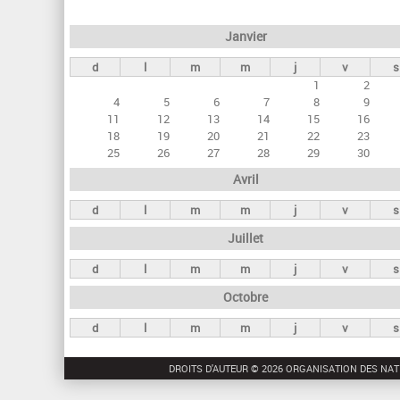
e
Janvier
t
d
l
m
m
j
v
s
s
1
2
p
4
5
6
7
8
9
r
11
12
13
14
15
16
18
19
20
21
22
23
i
25
26
27
28
29
30
n
Avril
c
d
l
m
m
j
v
s
i
Juillet
p
a
d
l
m
m
j
v
s
u
Octobre
x
d
l
m
m
j
v
s
DROITS D'AUTEUR © 2026 ORGANISATION DES NAT