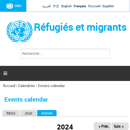
Jump to navigation
ONU
العربية
中文
English
Français
Русский
Español
Réfugiés et migrants
R
F
e
o
c
r
h
e
m
r

u
c
l
h
Accueil
›
Calendrier
›
Events calendar
a
e
Vous
r
i
êtes
r
Events calendar
ici
e
d
Mois
Jour
Année
(onglet actif)
O
e
r
n
e
2024
« Préc.
Suiv. »
g