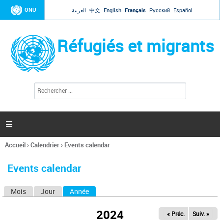
Jump to navigation
ONU
العربية
中文
English
Français
Русский
Español
Réfugiés et migrants
R
F
e
o
c
r
h
e
m
r

u
c
l
h
Accueil
›
Calendrier
›
Events calendar
a
e
Vous
r
i
êtes
r
Events calendar
ici
e
d
Mois
Jour
Année
(onglet actif)
O
e
r
n
e
2024
« Préc.
Suiv. »
g