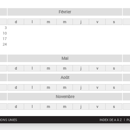
Février
d
l
m
m
j
v
s
3
10
17
24
Mai
d
l
m
m
j
v
s
Août
d
l
m
m
j
v
s
Novembre
d
l
m
m
j
v
s
IONS UNIES
INDEX DE A À Z
PL