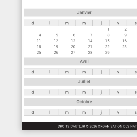
e
Janvier
t
d
l
m
m
j
v
s
s
1
2
p
4
5
6
7
8
9
r
11
12
13
14
15
16
18
19
20
21
22
23
i
25
26
27
28
29
n
Avril
c
d
l
m
m
j
v
s
i
Juillet
p
a
d
l
m
m
j
v
s
u
Octobre
x
d
l
m
m
j
v
s
DROITS D'AUTEUR © 2026 ORGANISATION DES NAT