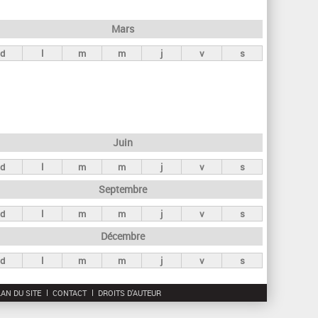
h
e
Mars
r
d
l
m
m
j
v
s
c
h
e
Juin
d
l
m
m
j
v
s
Septembre
d
l
m
m
j
v
s
Décembre
d
l
m
m
j
v
s
AN DU SITE
CONTACT
DROITS D'AUTEUR