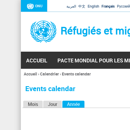
ONU
العربية
中文
English
Français
Русский
Réfugiés et mi
ACCUEIL
PACTE MONDIAL POUR LES M
Accueil
›
Calendrier
›
Events calendar
Vous
êtes
Events calendar
ici
O
Mois
Jour
Année
(onglet actif)
n
g
l