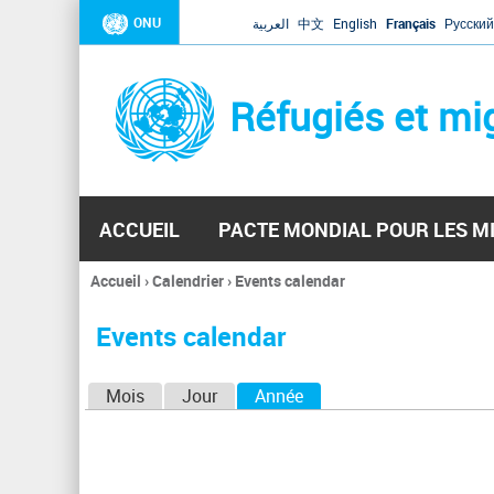
ONU
العربية
中文
English
Français
Русский
Réfugiés et mi
ACCUEIL
PACTE MONDIAL POUR LES M
Accueil
›
Calendrier
›
Events calendar
Vous
êtes
Events calendar
ici
O
Mois
Jour
Année
(onglet actif)
n
g
l