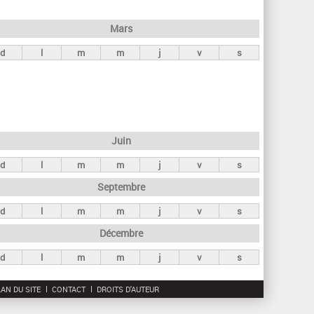
h
e
Mars
r
d
l
m
m
j
v
s
c
h
e
Juin
d
l
m
m
j
v
s
Septembre
d
l
m
m
j
v
s
Décembre
d
l
m
m
j
v
s
AN DU SITE
CONTACT
DROITS D'AUTEUR