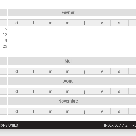
Février
d
l
m
m
j
v
s
5
12
19
26
Mai
d
l
m
m
j
v
s
Août
d
l
m
m
j
v
s
Novembre
d
l
m
m
j
v
s
IONS UNIES
INDEX DE A À Z
PL