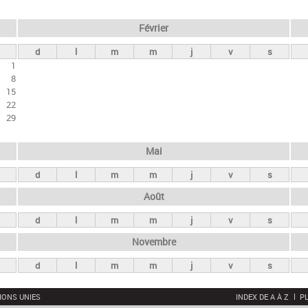
Février
d
l
m
m
j
v
s
1
8
15
22
29
Mai
d
l
m
m
j
v
s
Août
d
l
m
m
j
v
s
Novembre
d
l
m
m
j
v
s
IONS UNIES
INDEX DE A À Z
PL