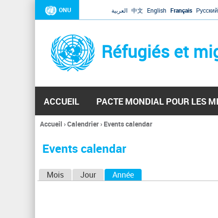
ONU
العربية
中文
English
Français
Русский
Réfugiés et mi
ACCUEIL
PACTE MONDIAL POUR LES M
Accueil
›
Calendrier
›
Events calendar
Vous
êtes
Events calendar
ici
O
Mois
Jour
Année
(onglet actif)
n
g
l