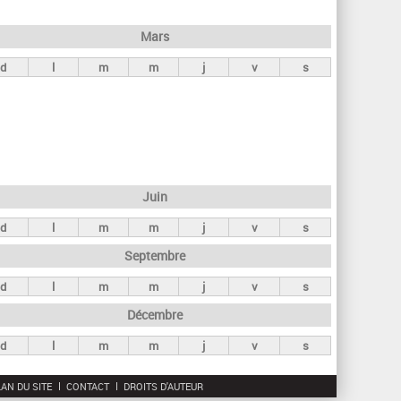
h
e
Mars
r
d
l
m
m
j
v
s
c
h
e
Juin
d
l
m
m
j
v
s
Septembre
d
l
m
m
j
v
s
Décembre
d
l
m
m
j
v
s
AN DU SITE
CONTACT
DROITS D'AUTEUR