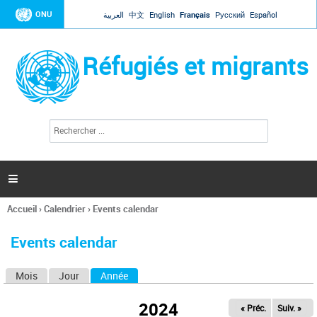
Jump to navigation
ONU
العربية
中文
English
Français
Русский
Español
Réfugiés et migrants
R
F
e
o
c
r
h
e
m
r

u
c
l
h
Accueil
›
Calendrier
›
Events calendar
a
e
Vous
r
i
êtes
r
Events calendar
ici
e
d
Mois
Jour
Année
(onglet actif)
O
e
r
n
e
2024
« Préc.
Suiv. »
g