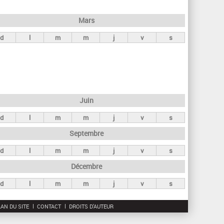
h
e
Mars
r
d
l
m
m
j
v
s
c
h
e
Juin
d
l
m
m
j
v
s
Septembre
d
l
m
m
j
v
s
Décembre
d
l
m
m
j
v
s
AN DU SITE
CONTACT
DROITS D'AUTEUR