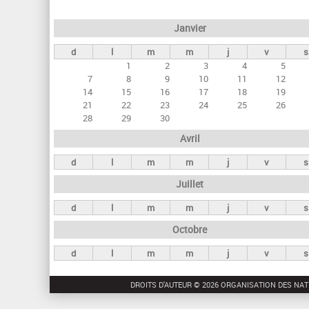
e
Janvier
t
d
l
m
m
j
v
s
s
1
2
3
4
5
p
7
8
9
10
11
12
r
14
15
16
17
18
19
21
22
23
24
25
26
i
28
29
30
n
Avril
c
d
l
m
m
j
v
s
i
Juillet
p
a
d
l
m
m
j
v
s
u
Octobre
x
d
l
m
m
j
v
s
DROITS D'AUTEUR © 2026 ORGANISATION DES NAT