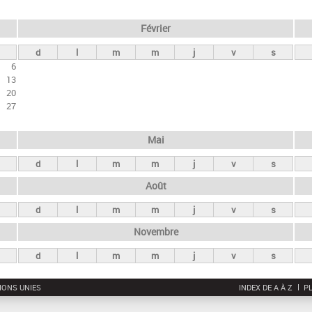
Février
d
l
m
m
j
v
s
6
13
20
27
Mai
d
l
m
m
j
v
s
Août
d
l
m
m
j
v
s
Novembre
d
l
m
m
j
v
s
IONS UNIES
INDEX DE A À Z
PL