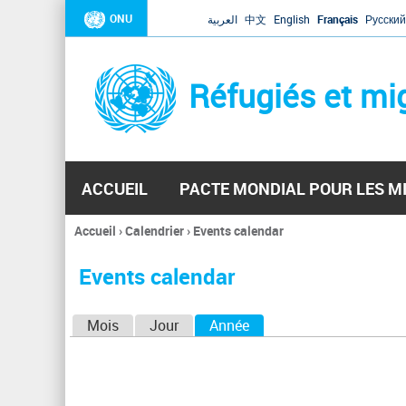
ONU
العربية
中文
English
Français
Русский
Réfugiés et mi
ACCUEIL
PACTE MONDIAL POUR LES M
Accueil
›
Calendrier
›
Events calendar
Vous
êtes
Events calendar
ici
O
Mois
Jour
Année
(onglet actif)
n
g
l