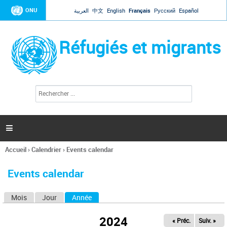
Jump to navigation
ONU
العربية
中文
English
Français
Русский
Español
Réfugiés et migrants
R
F
e
o
c
r
h
e
m
r

u
c
l
h
Accueil
›
Calendrier
›
Events calendar
a
e
Vous
r
i
êtes
r
Events calendar
ici
e
d
Mois
Jour
Année
(onglet actif)
O
e
r
n
e
2024
« Préc.
Suiv. »
g