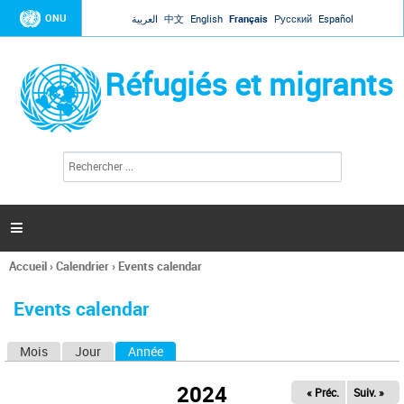
Jump to navigation
ONU
العربية
中文
English
Français
Русский
Español
Réfugiés et migrants
R
F
e
o
c
r
h
e
m
r

u
c
l
h
Accueil
›
Calendrier
›
Events calendar
a
e
Vous
r
i
êtes
r
Events calendar
ici
e
d
Mois
Jour
Année
(onglet actif)
O
e
r
n
e
2024
« Préc.
Suiv. »
g