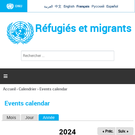
Jump to navigation
ONU
العربية
中文
English
Français
Русский
Español
Réfugiés et migrants
R
F
e
o
c
r
h
e
m
r

u
c
l
h
Accueil
›
Calendrier
›
Events calendar
a
e
Vous
r
i
êtes
r
Events calendar
ici
e
d
Mois
Jour
Année
(onglet actif)
O
e
r
n
e
2024
« Préc.
Suiv. »
g