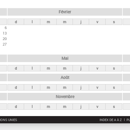
Février
d
l
m
m
j
v
s
6
13
20
27
Mai
d
l
m
m
j
v
s
Août
d
l
m
m
j
v
s
Novembre
d
l
m
m
j
v
s
IONS UNIES
INDEX DE A À Z
PL