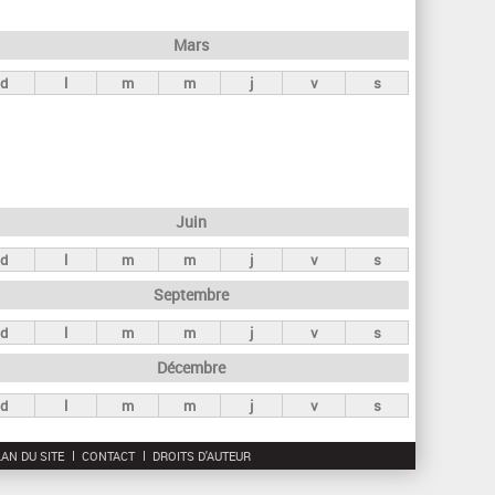
h
e
Mars
r
d
l
m
m
j
v
s
c
h
e
Juin
d
l
m
m
j
v
s
Septembre
d
l
m
m
j
v
s
Décembre
d
l
m
m
j
v
s
AN DU SITE
CONTACT
DROITS D'AUTEUR