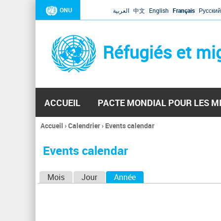
ONU
العربية
中文
English
Français
Русский
Réfugiés et mi
ACCUEIL
PACTE MONDIAL POUR LES M
Accueil
›
Calendrier
›
Events calendar
Vous
êtes
Events calendar
ici
O
Mois
Jour
Année
(onglet actif)
n
g
l