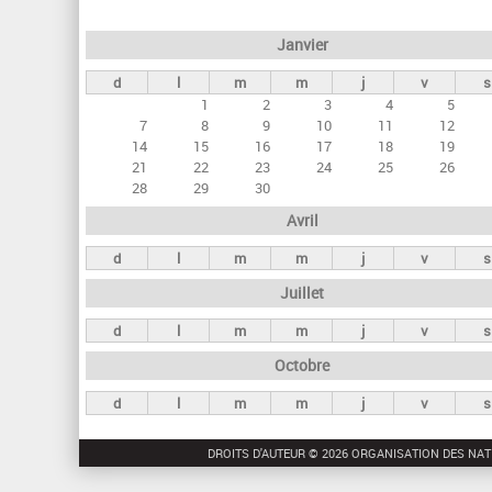
e
Janvier
t
d
l
m
m
j
v
s
s
1
2
3
4
5
p
7
8
9
10
11
12
r
14
15
16
17
18
19
21
22
23
24
25
26
i
28
29
30
n
Avril
c
d
l
m
m
j
v
s
i
Juillet
p
a
d
l
m
m
j
v
s
u
Octobre
x
d
l
m
m
j
v
s
DROITS D'AUTEUR © 2026 ORGANISATION DES NAT