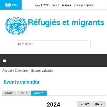
Jump to navigation
ONU
العربية
中文
English
Français
Русский
Español
Réfugiés et migrants
R
F
e
o
c
r
h
e
m
r

u
c
l
h
Accueil
›
Calendrier
›
Events calendar
a
e
Vous
r
i
êtes
r
Events calendar
ici
e
d
Mois
Jour
Année
(onglet actif)
O
e
r
n
e
2024
« Préc.
Suiv. »
g