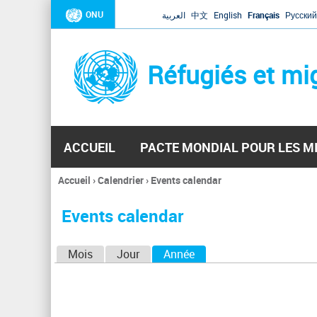
ONU
العربية
中文
English
Français
Русский
Réfugiés et mi
ACCUEIL
PACTE MONDIAL POUR LES M
Accueil
›
Calendrier
›
Events calendar
Vous
êtes
Events calendar
ici
O
Mois
Jour
Année
(onglet actif)
n
g
l