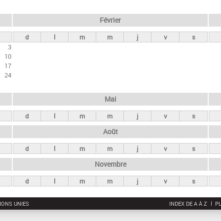
Février
d
l
m
m
j
v
s
3
10
17
24
Mai
d
l
m
m
j
v
s
Août
d
l
m
m
j
v
s
Novembre
d
l
m
m
j
v
s
IONS UNIES
INDEX DE A À Z
PL