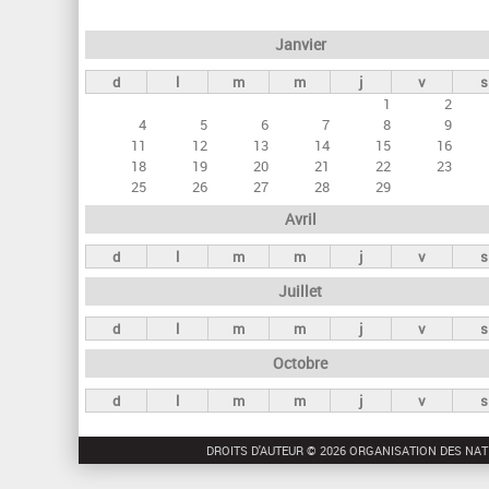
e
Janvier
t
d
l
m
m
j
v
s
s
1
2
p
4
5
6
7
8
9
r
11
12
13
14
15
16
18
19
20
21
22
23
i
25
26
27
28
29
n
Avril
c
d
l
m
m
j
v
s
i
Juillet
p
a
d
l
m
m
j
v
s
u
Octobre
x
d
l
m
m
j
v
s
DROITS D'AUTEUR © 2026 ORGANISATION DES NAT