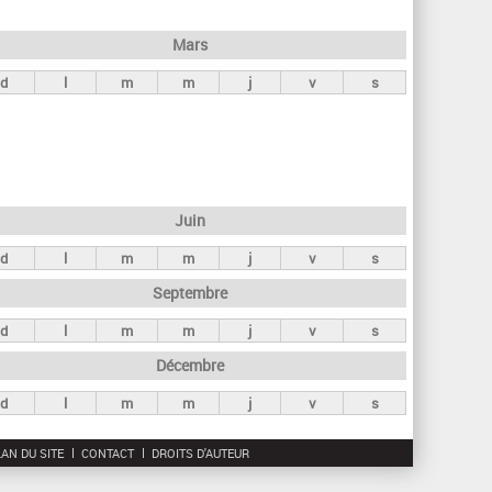
h
e
Mars
r
d
l
m
m
j
v
s
c
h
e
Juin
d
l
m
m
j
v
s
Septembre
d
l
m
m
j
v
s
Décembre
d
l
m
m
j
v
s
AN DU SITE
CONTACT
DROITS D'AUTEUR