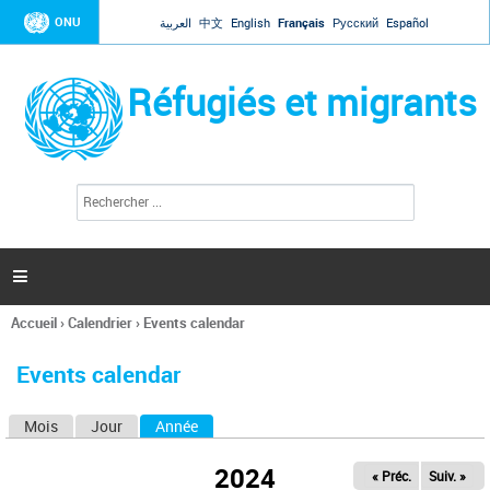
Jump to navigation
ONU
العربية
中文
English
Français
Русский
Español
Réfugiés et migrants
R
F
e
o
c
r
h
e
m
r

u
c
l
h
Accueil
›
Calendrier
›
Events calendar
a
e
Vous
r
i
êtes
r
Events calendar
ici
e
d
Mois
Jour
Année
(onglet actif)
O
e
r
n
e
2024
« Préc.
Suiv. »
g