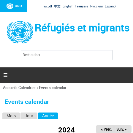
Jump to navigation
ONU
العربية
中文
English
Français
Русский
Español
Réfugiés et migrants
R
F
e
o
c
r
h
e
m
r

u
c
l
h
Accueil
›
Calendrier
›
Events calendar
a
e
Vous
r
i
êtes
r
Events calendar
ici
e
d
Mois
Jour
Année
(onglet actif)
O
e
r
n
e
2024
« Préc.
Suiv. »
g