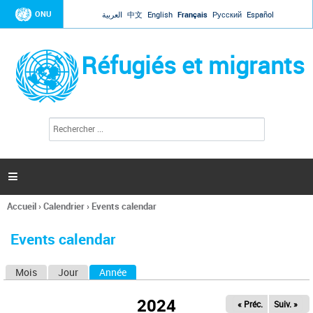
Jump to navigation
ONU
العربية
中文
English
Français
Русский
Español
Réfugiés et migrants
R
F
e
o
c
r
h
e
m
r

u
c
l
h
Accueil
›
Calendrier
›
Events calendar
a
e
Vous
r
i
êtes
r
Events calendar
ici
e
d
Mois
Jour
Année
(onglet actif)
O
e
r
n
e
2024
« Préc.
Suiv. »
g