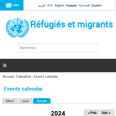
Jump to navigation
ONU
العربية
中文
English
Français
Русский
Español
Réfugiés et migrants
R
F
e
o
c
r
h
e
m
r

u
c
l
h
Accueil
›
Calendrier
›
Events calendar
a
e
Vous
r
i
êtes
r
Events calendar
ici
e
d
Mois
Jour
Année
(onglet actif)
O
e
r
n
e
2024
« Préc.
Suiv. »
g