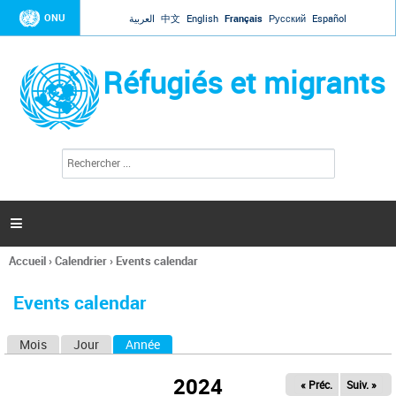
Jump to navigation
ONU
العربية
中文
English
Français
Русский
Español
Réfugiés et migrants
R
F
e
o
c
r
h
e
m
r

u
c
l
h
Accueil
›
Calendrier
›
Events calendar
a
e
Vous
r
i
êtes
r
Events calendar
ici
e
d
Mois
Jour
Année
(onglet actif)
O
e
r
n
e
2024
« Préc.
Suiv. »
g