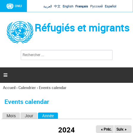
Jump to navigation
ONU
العربية
中文
English
Français
Русский
Español
Réfugiés et migrants
R
F
e
o
c
r
h
e
m
r

u
c
l
h
Accueil
›
Calendrier
›
Events calendar
a
e
Vous
r
i
êtes
r
Events calendar
ici
e
d
Mois
Jour
Année
(onglet actif)
O
e
r
n
e
2024
« Préc.
Suiv. »
g