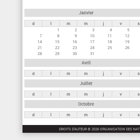
e
Janvier
t
d
l
m
m
j
v
s
s
1
2
3
4
5
p
7
8
9
10
11
12
r
14
15
16
17
18
19
21
22
23
24
25
26
i
28
29
30
31
n
Avril
c
d
l
m
m
j
v
s
i
Juillet
p
a
d
l
m
m
j
v
s
u
Octobre
x
d
l
m
m
j
v
s
DROITS D'AUTEUR © 2026 ORGANISATION DES NAT