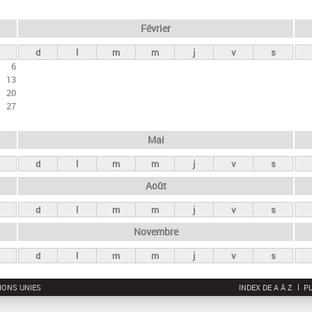
Février
d
l
m
m
j
v
s
6
13
20
27
Mai
d
l
m
m
j
v
s
Août
d
l
m
m
j
v
s
Novembre
d
l
m
m
j
v
s
IONS UNIES
INDEX DE A À Z
PL