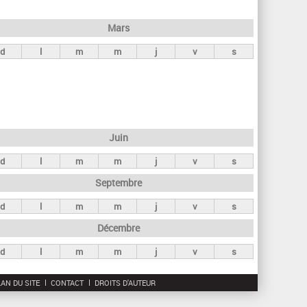
h
e
Mars
r
d
l
m
m
j
v
s
c
h
e
Juin
d
l
m
m
j
v
s
Septembre
d
l
m
m
j
v
s
Décembre
d
l
m
m
j
v
s
AN DU SITE
CONTACT
DROITS D'AUTEUR