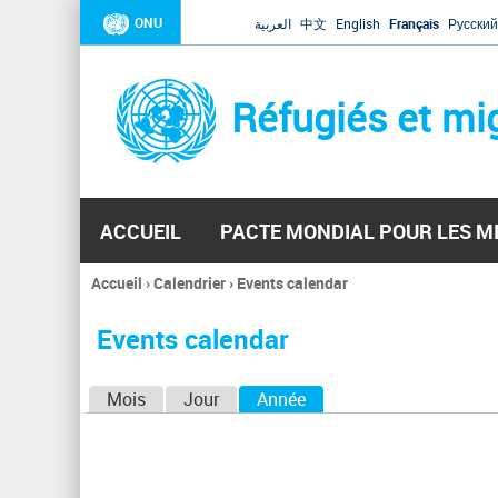
ONU
العربية
中文
English
Français
Русский
Réfugiés et mi
ACCUEIL
PACTE MONDIAL POUR LES M
Accueil
›
Calendrier
›
Events calendar
Vous
êtes
Events calendar
ici
O
Mois
Jour
Année
(onglet actif)
n
g
l