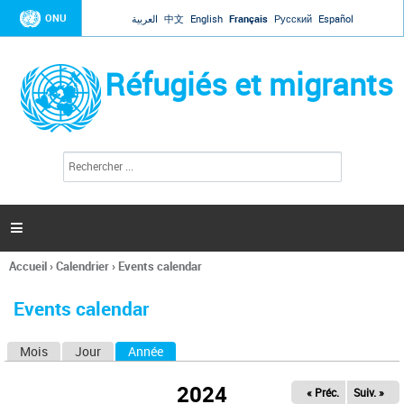
Jump to navigation
ONU
العربية
中文
English
Français
Русский
Español
Réfugiés et migrants
R
F
e
o
c
r
h
e
m
r

u
c
l
h
Accueil
›
Calendrier
›
Events calendar
a
e
Vous
r
i
êtes
r
Events calendar
ici
e
d
Mois
Jour
Année
(onglet actif)
O
e
r
n
e
2024
« Préc.
Suiv. »
g