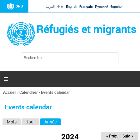
Jump to navigation
ONU
العربية
中文
English
Français
Русский
Español
Réfugiés et migrants
R
F
e
o
c
r
h
e
m
r

u
c
l
h
Accueil
›
Calendrier
›
Events calendar
a
e
Vous
r
i
êtes
r
Events calendar
ici
e
d
Mois
Jour
Année
(onglet actif)
O
e
r
n
e
2024
« Préc.
Suiv. »
g