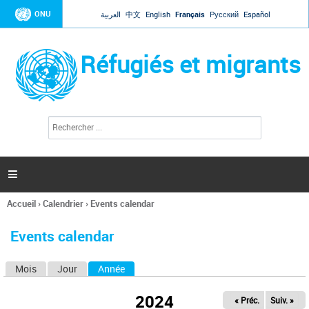
Jump to navigation
ONU
العربية
中文
English
Français
Русский
Español
Réfugiés et migrants
R
F
e
o
c
r
h
e
m
r

u
c
l
h
Accueil
›
Calendrier
›
Events calendar
a
e
Vous
r
i
êtes
r
Events calendar
ici
e
d
Mois
Jour
Année
(onglet actif)
O
e
r
n
e
2024
« Préc.
Suiv. »
g