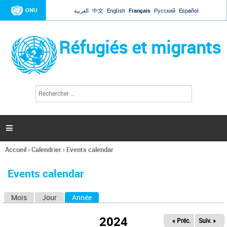
Jump to navigation
ONU
العربية
中文
English
Français
Русский
Español
Réfugiés et migrants
R
F
e
o
c
r
h
e
m
r

u
c
l
h
Accueil
›
Calendrier
›
Events calendar
a
e
Vous
r
i
êtes
r
Events calendar
ici
e
d
Mois
Jour
Année
(onglet actif)
O
e
r
n
e
2024
« Préc.
Suiv. »
g