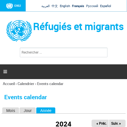
Jump to navigation
ONU
العربية
中文
English
Français
Русский
Español
Réfugiés et migrants
R
F
e
o
c
r
h
e
m
r

u
c
l
h
Accueil
›
Calendrier
›
Events calendar
a
e
Vous
r
i
êtes
r
Events calendar
ici
e
d
Mois
Jour
Année
(onglet actif)
O
e
r
n
e
2024
« Préc.
Suiv. »
g