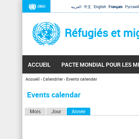
ONU
العربية
中文
English
Français
Русский
Réfugiés et mi
ACCUEIL
PACTE MONDIAL POUR LES M
Accueil
›
Calendrier
›
Events calendar
Vous
êtes
Events calendar
ici
O
Mois
Jour
Année
(onglet actif)
n
g
l