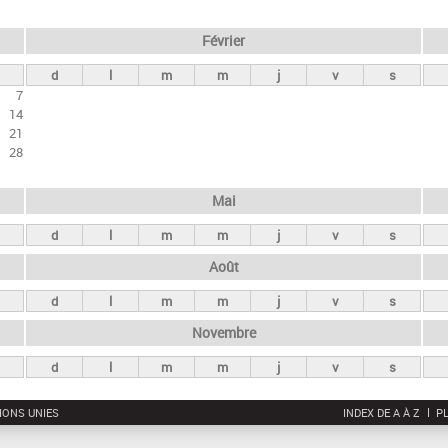
Février
d
l
m
m
j
v
s
7
14
21
28
Mai
d
l
m
m
j
v
s
Août
d
l
m
m
j
v
s
Novembre
d
l
m
m
j
v
s
IONS UNIES
INDEX DE A À Z
PL