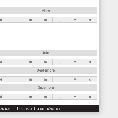
h
e
Mars
r
d
l
m
m
j
v
s
c
h
e
Juin
d
l
m
m
j
v
s
Septembre
d
l
m
m
j
v
s
Décembre
d
l
m
m
j
v
s
AN DU SITE
CONTACT
DROITS D'AUTEUR