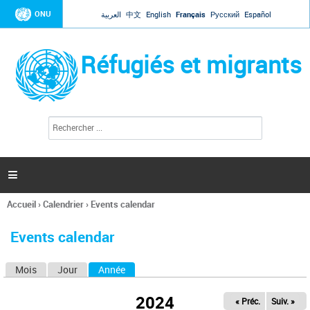
Jump to navigation
ONU
العربية
中文
English
Français
Русский
Español
Réfugiés et migrants
R
F
e
o
c
r
h
e
m
r

u
c
l
h
Accueil
›
Calendrier
›
Events calendar
a
e
Vous
r
i
êtes
r
Events calendar
ici
e
d
Mois
Jour
Année
(onglet actif)
O
e
r
n
e
2024
« Préc.
Suiv. »
g