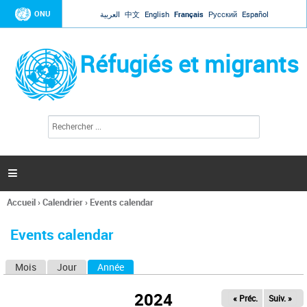
Jump to navigation
ONU
العربية
中文
English
Français
Русский
Español
Réfugiés et migrants
R
F
e
o
c
r
h
e
m
r

u
c
l
h
Accueil
›
Calendrier
›
Events calendar
a
e
Vous
r
i
êtes
r
Events calendar
ici
e
d
Mois
Jour
Année
(onglet actif)
O
e
r
n
e
2024
« Préc.
Suiv. »
g