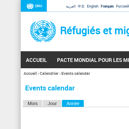
ONU
العربية
中文
English
Français
Русский
Réfugiés et mi
ACCUEIL
PACTE MONDIAL POUR LES M
Accueil
›
Calendrier
›
Events calendar
Vous
êtes
Events calendar
ici
O
Mois
Jour
Année
(onglet actif)
n
g
l