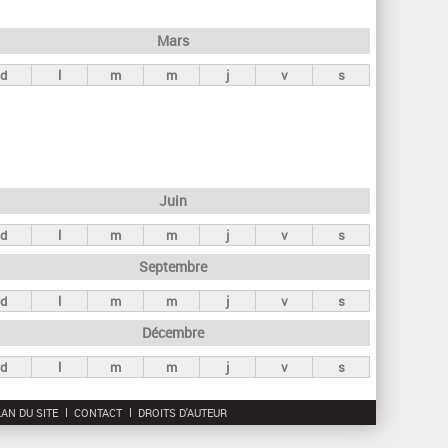
h
e
Mars
r
d
l
m
m
j
v
s
c
h
e
Juin
d
l
m
m
j
v
s
Septembre
d
l
m
m
j
v
s
Décembre
d
l
m
m
j
v
s
AN DU SITE
CONTACT
DROITS D'AUTEUR