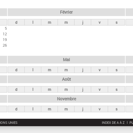
Février
d
l
m
m
j
v
s
5
12
19
26
Mai
d
l
m
m
j
v
s
Août
d
l
m
m
j
v
s
Novembre
d
l
m
m
j
v
s
IONS UNIES
INDEX DE A À Z
PL