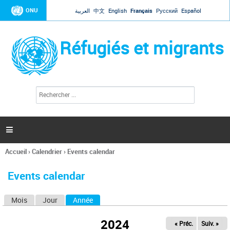
Jump to navigation
ONU
العربية
中文
English
Français
Русский
Español
Réfugiés et migrants
R
F
e
o
c
r
h
e
m
r

u
c
l
h
Accueil
›
Calendrier
›
Events calendar
a
e
Vous
r
i
êtes
r
Events calendar
ici
e
d
Mois
Jour
Année
(onglet actif)
O
e
r
n
e
2024
« Préc.
Suiv. »
g